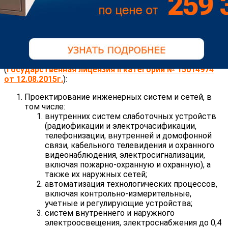
ООО Научно-производственное предприятие
«Системы контроля», г.Пермь;
АО «G-Media».
ТОО «Айрон-Техник» имеет лицензии:
На проектно-изыскательскую деятельность
(
Государственная лицензия II категории № 15014974
от 12.08.2015г.
):
Проектирование инженерных систем и сетей, в
том числе:
внутренних систем слаботочных устройств
(радиофикации и электрочасификации,
телефонизации, внутренней и домофонной
связи, кабельного телевидения и охранного
видеонаблюдения, электросигнализации,
включая пожарно-охранную и охранную), а
также их наружных сетей;
автоматизация технологических процессов,
включая контрольно-измерительные,
учетные и регулирующие устройства;
систем внутреннего и наружного
электроосвещения, электроснабжения до 0,4