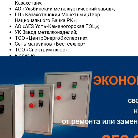
Казахстан»;
АО «Ульбинский металлургический завод»;
ГП «Казахстанский Монетный Двор
Национального Банка РК»;
АО «AES Усть-Каменогорская ТЭЦ»;
УК Завод металлоизделий;
ТОО «ЦентрЭнергоЭкспертиз»;
Сеть магазинов «Бестселлер»;
ТОО «Спектрум плюс»;
и другие …
Наши партнёры:
ГУ «Восточно-Казахстанский Государственный
Технический Университет»;
ГП «Восточно-Казахстанский Региональный
Университет»;
AdAstrA Research Group, Ltd, г.Москва;
Компания «Индустриальные компьютерные
системы», г.Москва;
ООО Научно-производственное объединение
«Мир», г.Омск;
Завод «Эталон», г.Омск;